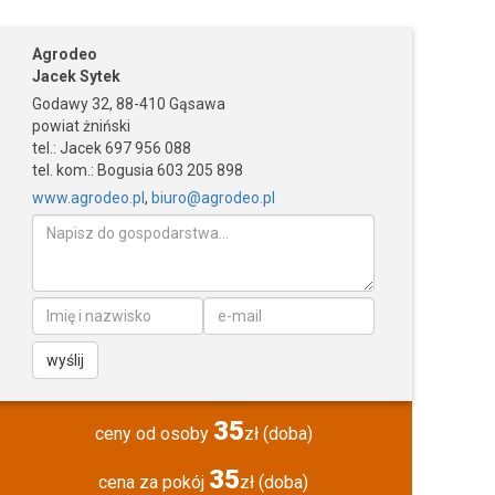
Agrodeo
Jacek Sytek
Godawy 32, 88-410 Gąsawa
powiat żniński
tel.: Jacek 697 956 088
tel. kom.: Bogusia 603 205 898
www.agrodeo.pl
,
biuro@agrodeo.pl
wyślij
35
ceny od osoby
zł (doba)
35
cena za pokój
zł (doba)