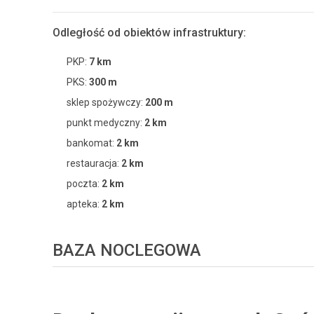
Odległość od obiektów infrastruktury:
PKP:
7 km
PKS:
300 m
sklep spożywczy:
200 m
punkt medyczny:
2 km
bankomat:
2 km
restauracja:
2 km
poczta:
2 km
apteka:
2 km
BAZA NOCLEGOWA