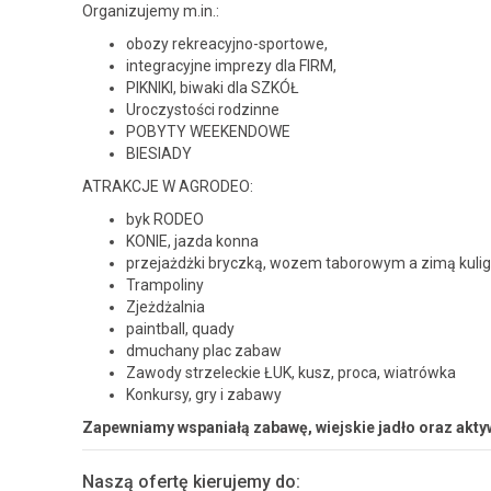
Organizujemy m.in.:
obozy rekreacyjno-sportowe,
integracyjne imprezy dla FIRM,
PIKNIKI, biwaki dla SZKÓŁ
Uroczystości rodzinne
POBYTY WEEKENDOWE
BIESIADY
ATRAKCJE W AGRODEO:
byk RODEO
KONIE, jazda konna
przejażdżki bryczką, wozem taborowym a zimą kulig
Trampoliny
Zjeżdżalnia
paintball, quady
dmuchany plac zabaw
Zawody strzeleckie ŁUK, kusz, proca, wiatrówka
Konkursy, gry i zabawy
Zapewniamy wspaniałą zabawę, wiejskie jadło oraz akty
Naszą ofertę kierujemy do: